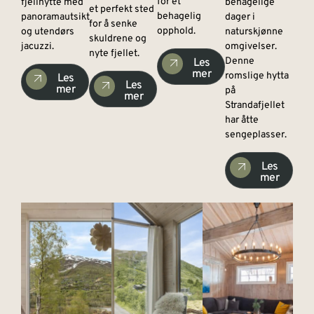
for et
fjellhytte med
behagelige
et perfekt sted
behagelig
panoramautsikt
dager i
for å senke
opphold.
og utendørs
naturskjønne
skuldrene og
jacuzzi.
omgivelser.
nyte fjellet.
Denne
Les
mer
romslige hytta
Les
Les
mer
på
mer
Strandafjellet
har åtte
sengeplasser.
Les
mer