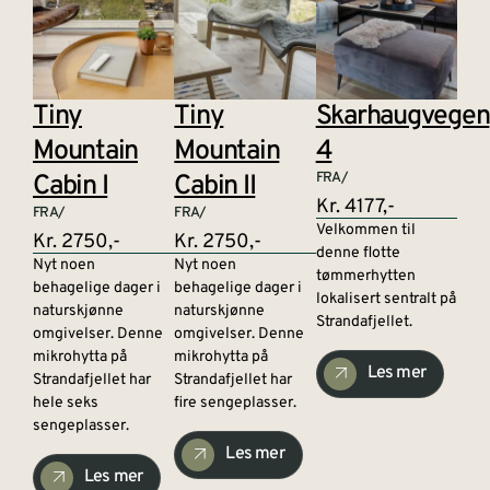
Tiny
Tiny
Skarhaugvegen
Mountain
Mountain
4
Cabin I
Cabin II
FRA/
Kr. 4177,-
FRA/
FRA/
Velkommen til
Kr. 2750,-
Kr. 2750,-
denne flotte
Nyt noen
Nyt noen
tømmerhytten
behagelige dager i
behagelige dager i
lokalisert sentralt på
naturskjønne
naturskjønne
Strandafjellet.
omgivelser. Denne
omgivelser. Denne
mikrohytta på
mikrohytta på
Les mer
Strandafjellet har
Strandafjellet har
hele seks
fire sengeplasser.
sengeplasser.
Les mer
Les mer