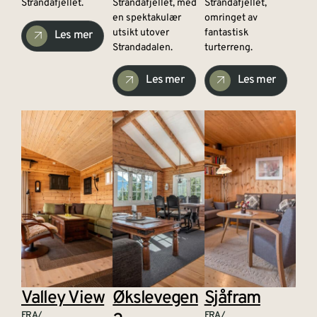
Strandafjellet.
Strandafjellet, med
Strandafjellet,
en spektakulær
omringet av
utsikt utover
fantastisk
Les mer
Strandadalen.
turterreng.
Les mer
Les mer
Valley View
Økslevegen
Sjåfram
FRA/
FRA/