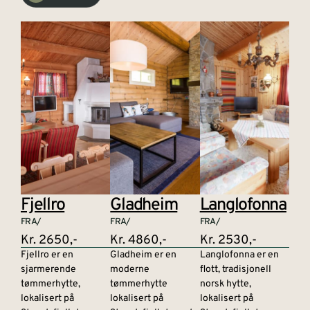
Fjellro
Gladheim
Langlofonna
FRA/
FRA/
FRA/
Kr. 2650,-
Kr. 4860,-
Kr. 2530,-
Fjellro er en
Gladheim er en
Langlofonna er en
sjarmerende
moderne
flott, tradisjonell
tømmerhytte,
tømmerhytte
norsk hytte,
lokalisert på
lokalisert på
lokalisert på