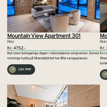
Mountain View Apartment 301
Mo
FRA/
FRA/
Kr. 4752,-
Kr.
Nyt noen behagelige dager i naturskjønne omgivelser. Denne
En ny
romslige hytta på Strandafjellet har åtte sengeplasser.
Stran
turlø
Les mer