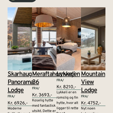
Skarhaug
Meraftahornvegen
Lykkeli
Mountain
Panorama
36
FRA/
View
Kr. 8210,-
Lodge
FRA/
Lodge
Lykkeli er en
Kr. 3693,-
FRA/
FRA/
romslig og fin
Koselig hytte
Kr. 6926,-
Kr. 4752,-
hytte, hvor alt
med fantastisk
ligger til rette
Moderne
Nyt noen
utsikt. Dette er