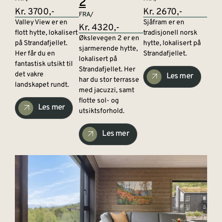
2
Kr. 3700,-
Kr. 2670,-
FRA/
Valley View er en
Sjåfram er en
Kr. 4320,-
flott hytte, lokalisert
tradisjonell norsk
Økslevegen 2 er en
på Strandafjellet.
hytte, lokalisert på
sjarmerende hytte,
Her får du en
Strandafjellet.
lokalisert på
fantastisk utsikt til
Strandafjellet. Her
det vakre
Les mer
har du stor terrasse
landskapet rundt.
med jacuzzi, samt
flotte sol- og
Les mer
utsiktsforhold.
Les mer