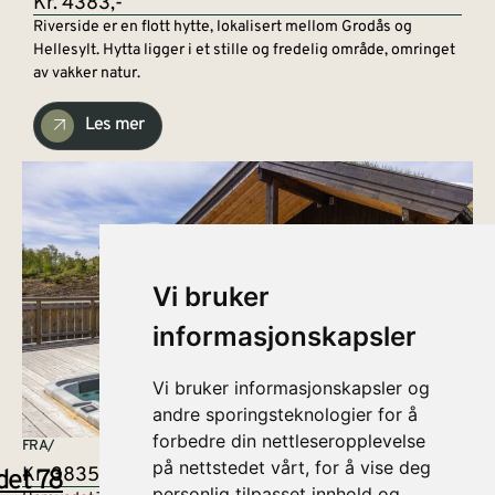
Kr. 4383,-
Riverside er en flott hytte, lokalisert mellom Grodås og
Hellesylt. Hytta ligger i et stille og fredelig område, omringet
av vakker natur.
Les mer
Vi bruker
informasjonskapsler
Vi bruker informasjonskapsler og
andre sporingsteknologier for å
forbedre din nettleseropplevelse
FRA/
på nettstedet vårt, for å vise deg
Kr. 3835,-
det 78
personlig tilpasset innhold og