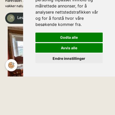
Harevadet 78 er en flott hytte, lokalisert i Hornindal. Omringet av
målrettede annonser, for å
vakker natur, ligger alt til rette for et avslappende opphold.
analysere nettstedstrafikken vår
Les mer
og for å forstå hvor våre
besøkende kommer fra.
Godta alle
Avvis alle
Endre innstillinger
Norwegian
FRA/
adet 21
Kr. 2880
Harevadet 21 er en koselig hytte beliggende i vakre
Hornindal. Omgitt av storslått natur ligger alt til rette for et