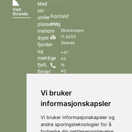
Med
sin
Kontakt
unike
oss
plassering
mellom
Strandvegen
17, 6200
dype
Stranda
fjorder
og
+47
mektige
45
fjell,
16
finner
40
00
du
Stranda
booking@visitstranda.com
Vi bruker
- en
helårsdestinasjon
informasjonskapsler
© 2026
Personvern
som
Visit
Levert av
byr
Lokasjoner
Stranda
Horn Media
Vi bruker informasjonskapsler og
på
Fjellsætra
andre sporingsteknologier for å
flotte
Hornindal
forbedre din nettleseropplevelse