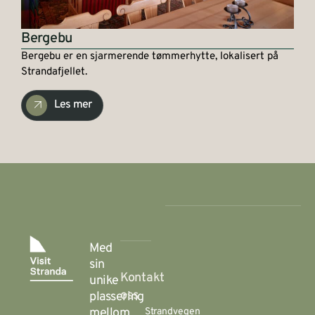
Bergebu
Bergebu er en sjarmerende tømmerhytte, lokalisert på
Strandafjellet.
Les mer
Med
sin
Kontakt
unike
oss
plassering
mellom
Strandvegen