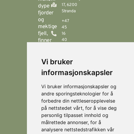
17, 6200
dype
Stranda
fjorder
og
+47
mektige
45
fjell,
16
finner
40
00
du
Stranda
booking@visitstranda.com
Vi bruker
- en
helårsdestinasjon
informasjonskapsler
© 2026
Personvern
som
Visit
Levert av
byr
Lokasjoner
Stranda
Horn Media
Vi bruker informasjonskapsler og
på
Fjellsætra
andre sporingsteknologier for å
flotte
Hornindal
forbedre din nettleseropplevelse
fjellturer
på nettstedet vårt, for å vise deg
om
Koie
personlig tilpasset innhold og
sommeren,
Stranda
målrettede annonser, for å
og
som
analysere nettstedstrafikken vår
Strandafjellet