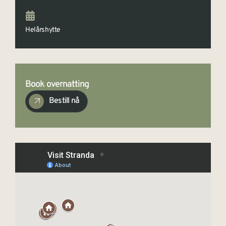
Helårshytte
Book overnatting
Bestill nå