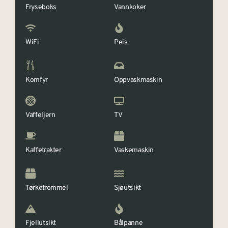
Fryseboks
Vannkoker
WiFi
Peis
Komfyr
Oppvaskmaskin
Vaffeljern
TV
Kaffetrakter
Vaskemaskin
Tørketrommel
Sjøutsikt
Fjellutsikt
Bålpanne