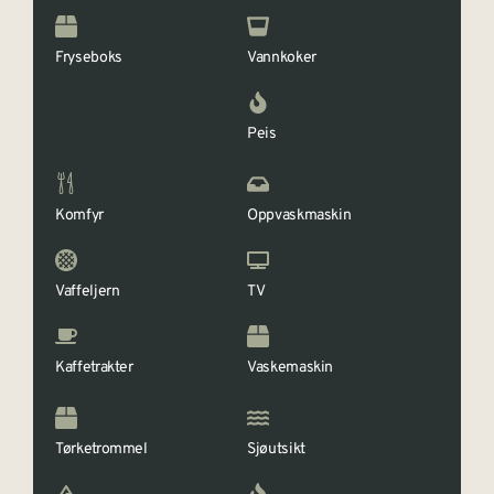
Fryseboks
Vannkoker
Peis
Komfyr
Oppvaskmaskin
Vaffeljern
TV
Kaffetrakter
Vaskemaskin
Tørketrommel
Sjøutsikt