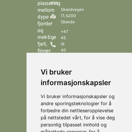
oss
plassering
mellom
Strandvegen
17, 6200
dype
Stranda
fjorder
og
+47
mektige
45
fjell,
16
finner
40
00
du
Stranda
booking@visitstranda.com
Vi bruker
- en
helårsdestinasjon
informasjonskapsler
© 2026
Personvern
som
Visit
Levert av
byr
Lokasjoner
Stranda
Horn Media
Vi bruker informasjonskapsler og
på
Fjellsætra
andre sporingsteknologier for å
flotte
Hornindal
forbedre din nettleseropplevelse
fjellturer
på nettstedet vårt, for å vise deg
om
Koie
personlig tilpasset innhold og
sommeren,
Stranda
målrettede annonser, for å