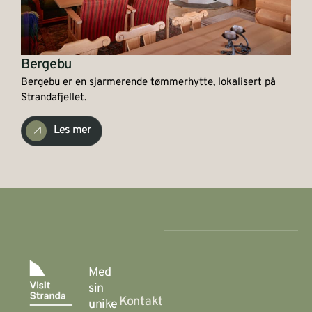
Bergebu
Bergebu er en sjarmerende tømmerhytte, lokalisert på
Strandafjellet.
Les mer
Med
sin
Kontakt
unike