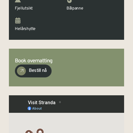
Fjellutsikt
Bålpanne
Helårshytte
Book overnatting
Bestill nå