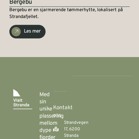
Bergebu
Bergebu er en sjarmerende tømmerhytte, lokalisert på
Strandafjellet.
Les mer
Med
sin
Kontakt
unike
oss
plassering
mellom
Strandvegen
17, 6200
dype
Stranda
fjorder