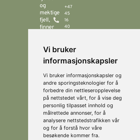
og
+47
mektige
45
fjell,
16
finner
40
00
du
Stranda
booking@visitstranda.com
Vi bruker
- en
helårsdestinasjon
informasjonskapsler
© 2026
Personvern
som
Visit
Levert av
byr
Lokasjoner
Stranda
Horn Media
Vi bruker informasjonskapsler og
på
Fjellsætra
andre sporingsteknologier for å
flotte
Hornindal
forbedre din nettleseropplevelse
fjellturer
på nettstedet vårt, for å vise deg
om
Koie
personlig tilpasset innhold og
sommeren,
Stranda
målrettede annonser, for å
og
som
analysere nettstedstrafikken vår
Strandafjellet
er et
og for å forstå hvor våre
eldorado
besøkende kommer fra.