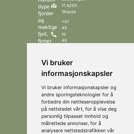
mellom
17, 6200
dype
Stranda
fjorder
og
+47
mektige
45
fjell,
16
finner
40
00
du
Stranda
booking@visitstranda.com
Vi bruker
- en
helårsdestinasjon
informasjonskapsler
© 2026
Personvern
som
Visit
Levert av
byr
Lokasjoner
Stranda
Horn Media
Vi bruker informasjonskapsler og
på
Fjellsætra
andre sporingsteknologier for å
flotte
Hornindal
forbedre din nettleseropplevelse
fjellturer
på nettstedet vårt, for å vise deg
om
Koie
personlig tilpasset innhold og
sommeren,
Stranda
målrettede annonser, for å
og
som
analysere nettstedstrafikken vår
Strandafjellet