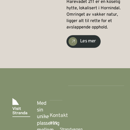
Harevadet 211 er en koselig
hytte, lokalisert i Hornindal.
Omringet av vakker natur,
ligger alt til rette for et
avslappende opphold.
Les mer
Med
sin
Kontakt
unike
oss
plassering
Strandvegen