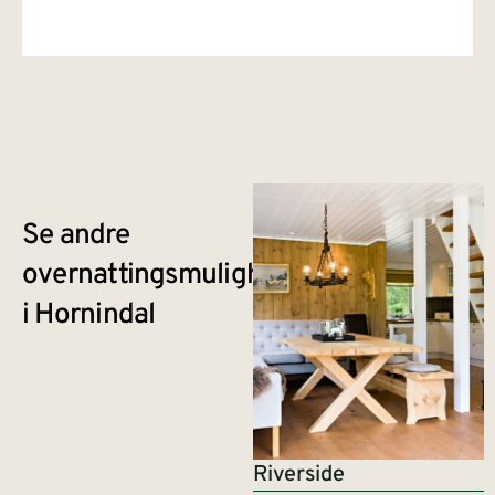
Se andre
overnattingsmuligheter
i Hornindal
Riverside