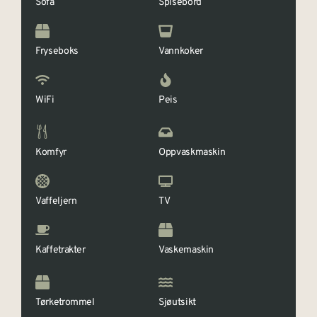
Sofa
Spisebord
Fryseboks
Vannkoker
WiFi
Peis
Komfyr
Oppvaskmaskin
Vaffeljern
TV
Kaffetrakter
Vaskemaskin
Tørketrommel
Sjøutsikt