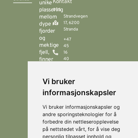
Kontakt
unike
oss
plassering
mellom
Strandvegen
17, 6200
dype
Stranda
fjorder
og
+47
mektige
45
fjell,
16
finner
40
00
du
Stranda
booking@visitstranda.com
Vi bruker
- en
helårsdestinasjon
informasjonskapsler
© 2026
Personvern
som
Visit
Levert av
byr
Lokasjoner
Stranda
Horn Media
Vi bruker informasjonskapsler og
på
Fjellsætra
andre sporingsteknologier for å
flotte
Hornindal
forbedre din nettleseropplevelse
fjellturer
på nettstedet vårt, for å vise deg
om
Koie
personlig tilpasset innhold og
sommeren,