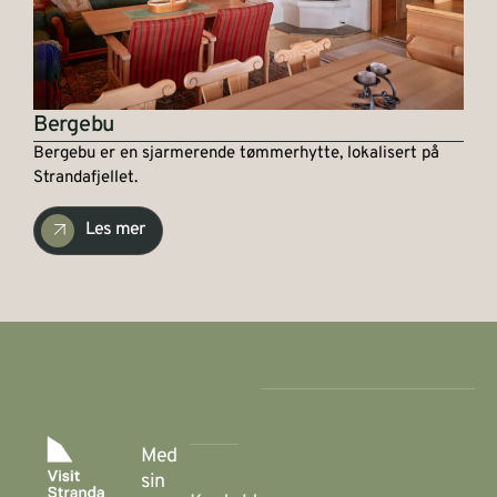
Bergebu
Bergebu er en sjarmerende tømmerhytte, lokalisert på
Strandafjellet.
Les mer
Med
sin