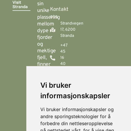
sin
Kontakt
unike
oss
plassering
mellom
Strandvegen
17, 6200
dype
Stranda
fjorder
og
+47
mektige
45
fjell,
16
finner
40
00
du
Stranda
booking@visitstranda.com
Vi bruker
- en
helårsdestinasjon
informasjonskapsler
© 2026
Personvern
som
Visit
Levert av
byr
Lokasjoner
Stranda
Horn Media
Vi bruker informasjonskapsler og
på
Fjellsætra
andre sporingsteknologier for å
flotte
Hornindal
forbedre din nettleseropplevelse
fjellturer
på nettstedet vårt, for å vise deg