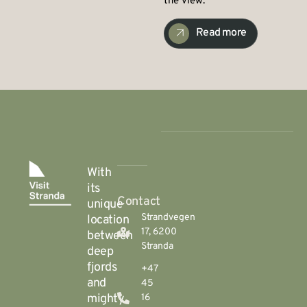
the view.
Read more
With
its
Contact
unique
Strandvegen
location
17, 6200
between
Stranda
deep
fjords
+47
and
45
mighty
16