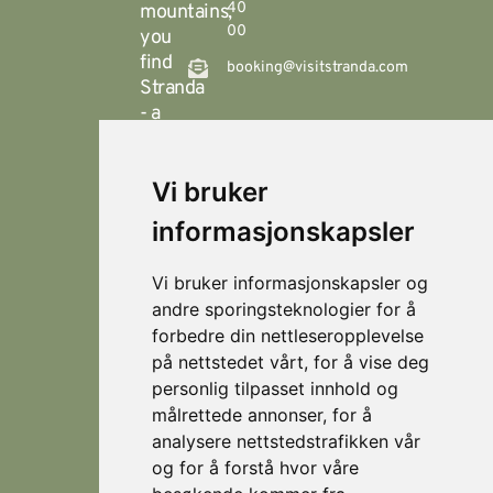
40
mountains,
00
you
find
booking@visitstranda.com
Stranda
- a
year-
round
Vi bruker
destination
© 2026
Personvern
Locations
Visit
that
Levert av
Fjellsætra
informasjonskapsler
Stranda
Horn Media
offers
Hornindal
spectacular
Vi bruker informasjonskapsler og
hiking
Koie
andre sporingsteknologier for å
during
forbedre din nettleseropplevelse
Stranda
the
på nettstedet vårt, for å vise deg
summer,
Strandafjellet
personlig tilpasset innhold og
and
målrettede annonser, for å
which
analysere nettstedstrafikken vår
is an
eldorado
og for å forstå hvor våre