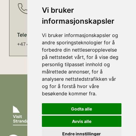
Vi bruker
informasjonskapsler
Telephone
Vi bruker informasjonskapsler og
andre sporingsteknologier for å
+47 45 16 40 00
forbedre din nettleseropplevelse
på nettstedet vårt, for å vise deg
personlig tilpasset innhold og
målrettede annonser, for å
analysere nettstedstrafikken vår
og for å forstå hvor våre
besøkende kommer fra.
Godta alle
With
its
Avvis alle
Contact
unique
Strandvegen
location
Endre innstillinger