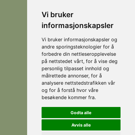
year-
round
Vi bruker
destination
© 2026
Personvern
Locations
Visit
that
Levert av
Fjellsætra
informasjonskapsler
Stranda
Horn Media
offers
Hornindal
spectacular
Vi bruker informasjonskapsler og
hiking
Koie
andre sporingsteknologier for å
during
forbedre din nettleseropplevelse
Stranda
the
på nettstedet vårt, for å vise deg
summer,
Strandafjellet
personlig tilpasset innhold og
and
målrettede annonser, for å
which
analysere nettstedstrafikken vår
is an
eldorado
og for å forstå hvor våre
for
besøkende kommer fra.
Follow
Facebook
skiing
us
during
Instagram
Godta alle
the
winter.
Avvis alle