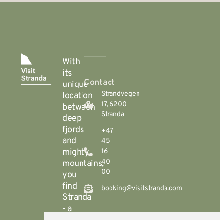
With
its
Contact
unique
Strandvegen
location
17, 6200
between
Stranda
deep
fjords
+47
and
45
mighty
16
40
mountains,
00
you
find
booking@visitstranda.com
Stranda
- a