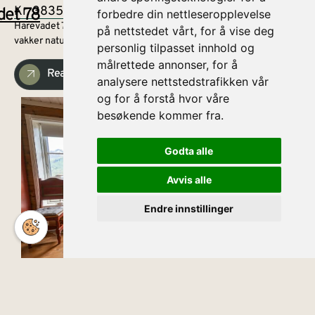
Kr. 3835,-
det 78
forbedre din nettleseropplevelse
Harevadet 78 er en flott hytte, lokalisert i Hornindal. Omringet av
på nettstedet vårt, for å vise deg
vakker natur, ligger alt til rette for et avslappende opphold.
personlig tilpasset innhold og
målrettede annonser, for å
Read more
analysere nettstedstrafikken vår
og for å forstå hvor våre
besøkende kommer fra.
Godta alle
Avvis alle
Endre innstillinger
English
FROM/
adet 21
Kr. 2880
Harevadet 21 er en koselig hytte beliggende i vakre