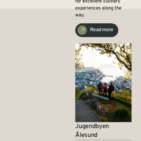
for excellent culinary
experiences along the
way.
Read more
Jugendbyen
Ålesund