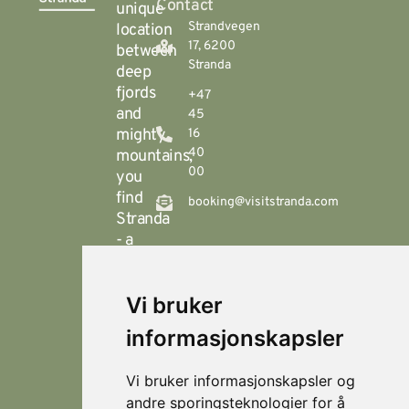
Contact
unique
Strandvegen
location
17, 6200
between
Stranda
deep
fjords
+47
and
45
mighty
16
40
mountains,
00
you
find
booking@visitstranda.com
Stranda
- a
year-
round
Vi bruker
destination
© 2026
Personvern
Locations
Visit
that
Levert av
Fjellsætra
informasjonskapsler
Stranda
Horn Media
offers
Hornindal
spectacular
Vi bruker informasjonskapsler og
hiking
Koie
andre sporingsteknologier for å
during