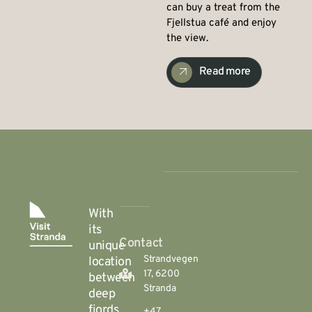
can buy a treat from the
Fjellstua café and enjoy
the view.
Read more
With
its
Contact
unique
Strandvegen
location
17, 6200
between
Stranda
deep
fjords
+47