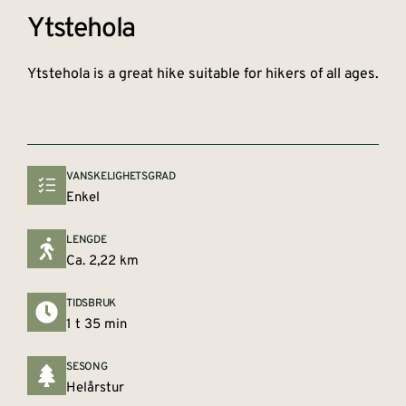
Ytstehola
Ytstehola is a great hike suitable for hikers of all ages.
VANSKELIGHETSGRAD
Enkel
LENGDE
Ca. 2,22 km
TIDSBRUK
1 t 35 min
SESONG
Helårstur