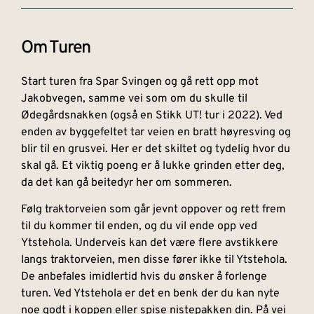
Om Turen
Start turen fra Spar Svingen og gå rett opp mot
Jakobvegen, samme vei som om du skulle til
Ødegårdsnakken (også en Stikk UT! tur i 2022). Ved
enden av byggefeltet tar veien en bratt høyresving og
blir til en grusvei. Her er det skiltet og tydelig hvor du
skal gå. Et viktig poeng er å lukke grinden etter deg,
da det kan gå beitedyr her om sommeren.
Følg traktorveien som går jevnt oppover og rett frem
til du kommer til enden, og du vil ende opp ved
Ytstehola. Underveis kan det være flere avstikkere
langs traktorveien, men disse fører ikke til Ytstehola.
De anbefales imidlertid hvis du ønsker å forlenge
turen. Ved Ytstehola er det en benk der du kan nyte
noe godt i koppen eller spise nistepakken din. På vei