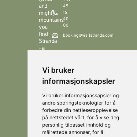
and
45
mighty
16
40
mountains,
00
you
find
booking@visitstranda.com
Stranda
- a
year-
round
Vi bruker
destination
© 2026
Personvern
Locations
Visit
that
Levert av
Fjellsætra
informasjonskapsler
Stranda
Horn Media
offers
Hornindal
spectacular
Vi bruker informasjonskapsler og
hiking
Koie
andre sporingsteknologier for å
during
forbedre din nettleseropplevelse
Stranda
the
på nettstedet vårt, for å vise deg
summer,
Strandafjellet
personlig tilpasset innhold og
and
målrettede annonser, for å
which