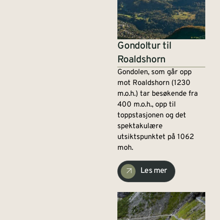
Gondoltur til
Roaldshorn
Gondolen, som går opp
mot Roaldshorn (1230
m.o.h.) tar besøkende fra
400 m.o.h., opp til
toppstasjonen og det
spektakulære
utsiktspunktet på 1062
moh.
Les mer