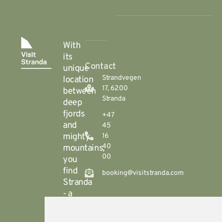
With
its
Contact
unique
Strandvegen
location
17, 6200
between
Stranda
deep
fjords
+47
and
45
mighty
16
40
mountains,
00
you
find
booking@visitstranda.com
Stranda
- a
year-
round