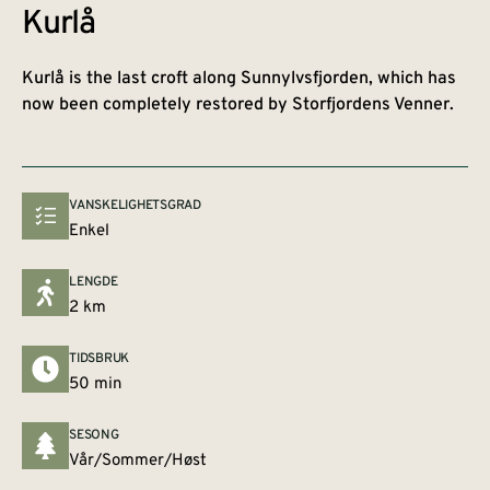
Kurlå
Kurlå is the last croft along Sunnylvsfjorden, which has
now been completely restored by Storfjordens Venner.
VANSKELIGHETSGRAD
Enkel
LENGDE
2 km
TIDSBRUK
50 min
SESONG
Vår/Sommer/Høst