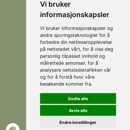
Vi bruker
destination
© 2026
Personvern
Locations
Visit
that
Levert av
Fjellsætra
informasjonskapsler
Stranda
Horn Media
offers
Hornindal
spectacular
Vi bruker informasjonskapsler og
hiking
Koie
andre sporingsteknologier for å
during
forbedre din nettleseropplevelse
Stranda
the
på nettstedet vårt, for å vise deg
summer,
Strandafjellet
personlig tilpasset innhold og
and
målrettede annonser, for å
which
is an
analysere nettstedstrafikken vår
eldorado
og for å forstå hvor våre
for
besøkende kommer fra.
Follow
Facebook
skiing
us
during
Instagram
Godta alle
the
winter.
Avvis alle
Endre innstillinger