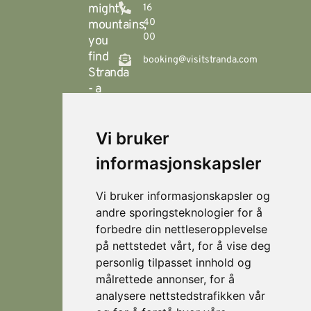
mighty
16
40
mountains,
00
you
find
booking@visitstranda.com
Stranda
- a
year-
round
Vi bruker
destination
© 2026
Personvern
Locations
Visit
that
Levert av
Fjellsætra
informasjonskapsler
Stranda
Horn Media
offers
Hornindal
spectacular
Vi bruker informasjonskapsler og
hiking
Koie
andre sporingsteknologier for å
during
forbedre din nettleseropplevelse
Stranda
the
på nettstedet vårt, for å vise deg
summer,
Strandafjellet
personlig tilpasset innhold og
and
målrettede annonser, for å
which
is an
analysere nettstedstrafikken vår