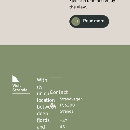
Fjellstua café and enjoy
the view.
Read more
With
its
Contact
unique
Strandvegen
location
17, 6200
between
Stranda
deep
fjords
+47
and
45