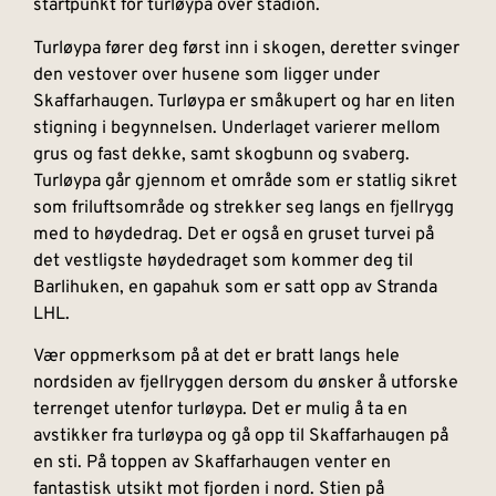
startpunkt for turløypa over stadion.
Turløypa fører deg først inn i skogen, deretter svinger
den vestover over husene som ligger under
Skaffarhaugen. Turløypa er småkupert og har en liten
stigning i begynnelsen. Underlaget varierer mellom
grus og fast dekke, samt skogbunn og svaberg.
Turløypa går gjennom et område som er statlig sikret
som friluftsområde og strekker seg langs en fjellrygg
med to høydedrag. Det er også en gruset turvei på
det vestligste høydedraget som kommer deg til
Barlihuken, en gapahuk som er satt opp av Stranda
LHL.
Vær oppmerksom på at det er bratt langs hele
nordsiden av fjellryggen dersom du ønsker å utforske
terrenget utenfor turløypa. Det er mulig å ta en
avstikker fra turløypa og gå opp til Skaffarhaugen på
en sti. På toppen av Skaffarhaugen venter en
fantastisk utsikt mot fjorden i nord. Stien på