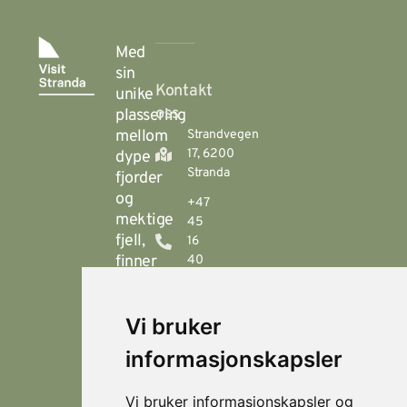
Med
sin
Kontakt
unike
oss
plassering
mellom
Strandvegen
17, 6200
dype
Stranda
fjorder
og
+47
mektige
45
fjell,
16
finner
40
00
du
Stranda
booking@visitstranda.com
Vi bruker
- en
helårsdestinasjon
informasjonskapsler
© 2026
Personvern
som
Visit
Levert av
byr
Lokasjoner
Stranda
Horn Media
Vi bruker informasjonskapsler og