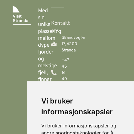
Med
sin
Kontakt
unike
oss
plassering
mellom
Strandvegen
17, 6200
dype
Stranda
fjorder
og
+47
mektige
45
fjell,
16
finner
40
00
du
Stranda
booking@visitstranda.com
Vi bruker
- en
helårsdestinasjon
informasjonskapsler
© 2026
Personvern
som
Visit
Levert av
byr
Lokasjoner
Stranda
Horn Media
Vi bruker informasjonskapsler og
på
Fjellsætra
andre sporingsteknologier for å