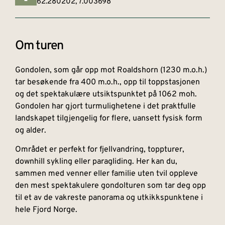
62.280202, 7.003698
Om turen
Gondolen, som går opp mot Roaldshorn (1230 m.o.h.)
tar besøkende fra 400 m.o.h., opp til toppstasjonen
og det spektakulære utsiktspunktet på 1062 moh.
Gondolen har gjort turmulighetene i det praktfulle
landskapet tilgjengelig for flere, uansett fysisk form
og alder.
Området er perfekt for fjellvandring, toppturer,
downhill sykling eller paragliding. Her kan du,
sammen med venner eller familie uten tvil oppleve
den mest spektakulere gondolturen som tar deg opp
til et av de vakreste panorama og utkikkspunktene i
hele Fjord Norge.