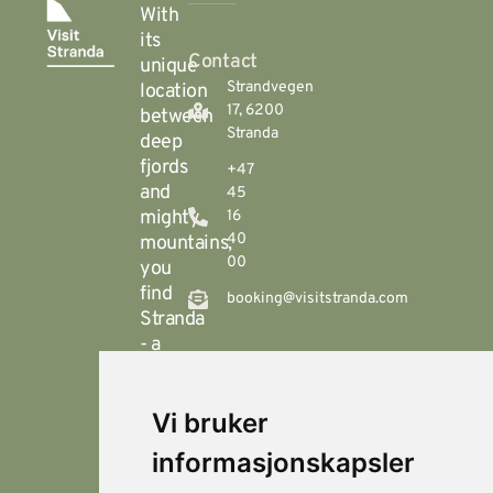
With
its
Contact
unique
Strandvegen
location
17, 6200
between
Stranda
deep
fjords
+47
and
45
mighty
16
40
mountains,
00
you
find
booking@visitstranda.com
Stranda
- a
year-
round
Vi bruker
destination
© 2026
Personvern
Locations
Visit
that
Levert av
Fjellsætra
informasjonskapsler
Stranda
Horn Media
offers
Hornindal