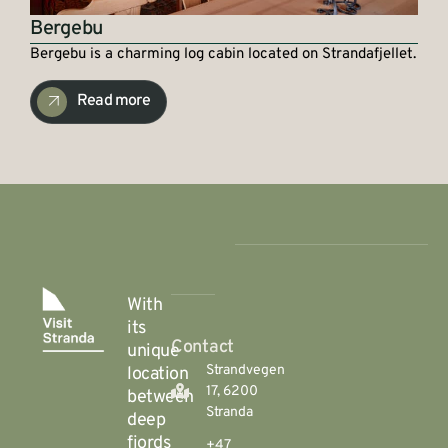
Bergebu
Bergebu is a charming log cabin located on Strandafjellet.
Read more
With
its
Contact
unique
Strandvegen
location
17, 6200
between
Stranda
deep
fjords
+47