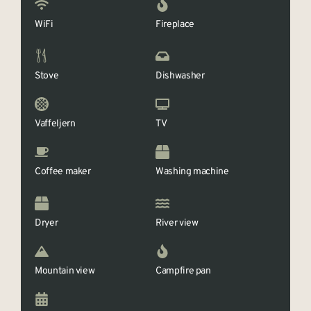
WiFi
Fireplace
Stove
Dishwasher
Vaffeljern
TV
Coffee maker
Washing machine
Dryer
River view
Mountain view
Campfire pan