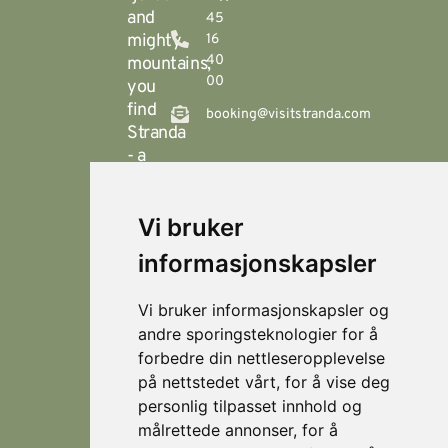
and
45
mighty
16
40
mountains,
00
you
find
booking@visitstranda.com
Stranda
- a
year-
round
Vi bruker
destination
© 2026
Personvern
Locations
Visit
that
Levert av
Fjellsætra
informasjonskapsler
Stranda
Horn Media
offers
Hornindal
spectacular
Vi bruker informasjonskapsler og
hiking
Koie
andre sporingsteknologier for å
during
forbedre din nettleseropplevelse
Stranda
the
på nettstedet vårt, for å vise deg
summer,
Strandafjellet
personlig tilpasset innhold og
and
målrettede annonser, for å
which