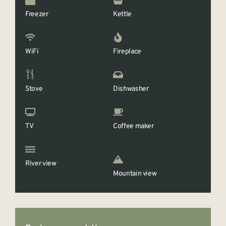
Freezer
Kettle
WiFi
Fireplace
Stove
Dishwasher
TV
Coffee maker
River view
Mountain view