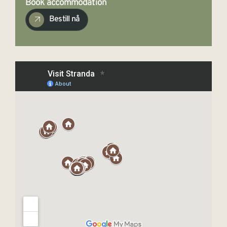
Book accommodation
Bestill nå