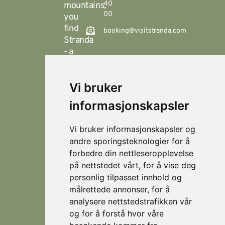
40
mountains,
00
you
find
booking@visitstranda.com
Stranda
- a
year-
round
Vi bruker
destination
© 2026
Personvern
Locations
Visit
that
Levert av
Fjellsætra
informasjonskapsler
Stranda
Horn Media
offers
Hornindal
spectacular
Vi bruker informasjonskapsler og
hiking
Koie
andre sporingsteknologier for å
during
forbedre din nettleseropplevelse
Stranda
the
på nettstedet vårt, for å vise deg
summer,
Strandafjellet
personlig tilpasset innhold og
and
målrettede annonser, for å
which
is an
analysere nettstedstrafikken vår
eldorado
og for å forstå hvor våre