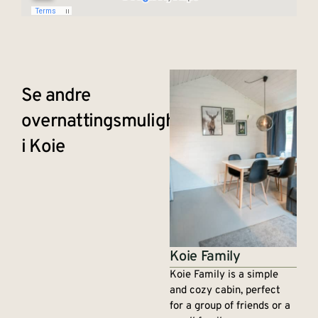
Se andre
overnattingsmuligheter
i Koie
Koie Family
Koie Family is a simple
and cozy cabin, perfect
for a group of friends or a