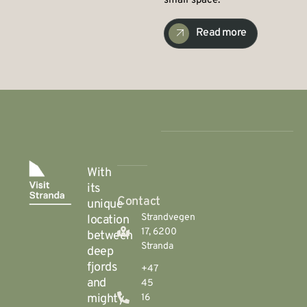
small space.
Read more
With
its
Contact
unique
Strandvegen
location
17, 6200
between
Stranda
deep
fjords
+47
and
45
mighty
16