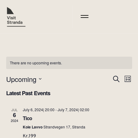
There are no upcoming events.
Upcoming
Events
Search
Eve
List
Select
Search
Vie
date.
Latest Past Events
Nav
And
Views
July 6, 2024| 20:00
-
July 7, 2024| 02:00
JUL
6
Navigat
Tico
2024
Koie Lavvo
Strandvegen 17, Stranda
Kr.199