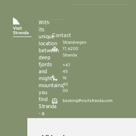
With
its
Contact
unique
Strandvegen
location
17, 6200
between
Stranda
deep
fjords
+47
and
45
mighty
16
40
mountains,
00
you
find
booking@visitstranda.com
Stranda
- a
year-
round
destination
© 2026
Personvern