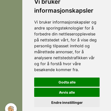
Locations
Vi bruker
Visit
that
Levert av
Fjellsætra
Stranda
informasjonskapsler
Horn Media
offers
Hornindal
spectacular
hiking
Vi bruker informasjonskapsler og
Koie
during
andre sporingsteknologier for å
Stranda
the
forbedre din nettleseropplevelse
summer,
på nettstedet vårt, for å vise deg
Strandafjellet
and
personlig tilpasset innhold og
which
målrettede annonser, for å
is an
analysere nettstedstrafikken vår
eldorado
og for å forstå hvor våre
for
besøkende kommer fra.
Follow
Facebook
skiing
us
during
Instagram
Godta alle
the
winter.
Avvis alle
Endre innstillinger