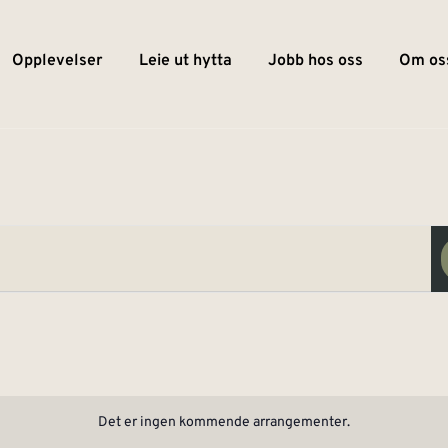
Opplevelser
Leie ut hytta
Jobb hos oss
Om os
Det er ingen kommende arrangementer.