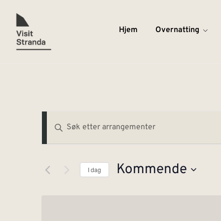
Hjem
Overnatting
Arrangementer
Skriv
inn
Search
søkeord.
Søk
And
etter
Arrangementer.
Views
Kommende
I dag
Navigation
Velg
dato.