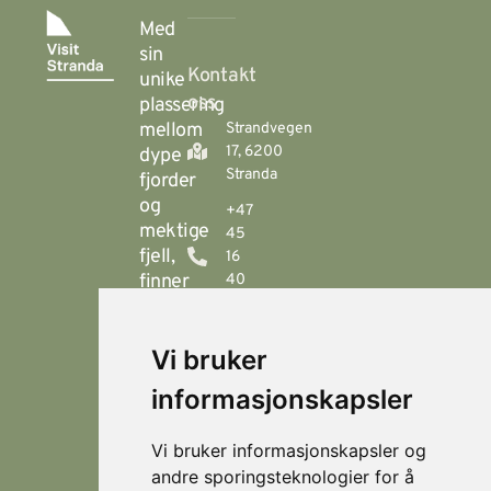
Med
sin
Kontakt
unike
oss
plassering
mellom
Strandvegen
17, 6200
dype
Stranda
fjorder
og
+47
mektige
45
fjell,
16
finner
40
00
du
Stranda
booking@visitstranda.com
Vi bruker
- en
helårsdestinasjon
informasjonskapsler
© 2026
Personvern
som
Visit
Levert av
byr
Lokasjoner
Stranda
Horn Media
Vi bruker informasjonskapsler og
på
Fjellsætra
andre sporingsteknologier for å
flotte