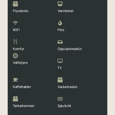
Fryseboks
Vannkoker
WiFi
Peis
Komfyr
Oppvaskmaskin
Vaffeljern
TV
Kaffetrakter
Vaskemaskin
Tørketrommel
Sjøutsikt