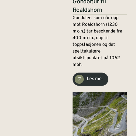
Gondoltur til
Roaldshorn
Gondolen, som går opp
mot Roaldshorn (1230
m.o.h.) tar besøkende fra
400 m.o.h., opp til
toppstasjonen og det
spektakulære
utsiktspunktet på 1062
moh.
Les mer