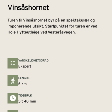
Vinsåshornet
Turen til Vinsåshornet byr på en spektakulær og
imponerende utsikt. Startpunktet for turen er ved
Hole Hytteutleige ved Vesteråsvegen.
VANSKELIGHETSGRAD
Ekspert
LENGDE
6 km
TIDSBRUK
5 t 40 min