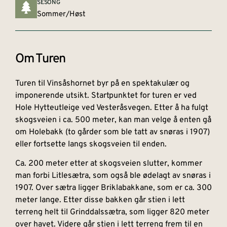
SESONG
Sommer/Høst
Om Turen
Turen til Vinsåshornet byr på en spektakulær og
imponerende utsikt. Startpunktet for turen er ved
Hole Hytteutleige ved Vesteråsvegen. Etter å ha fulgt
skogsveien i ca. 500 meter, kan man velge å enten gå
om Holebakk (to gårder som ble tatt av snøras i 1907)
eller fortsette langs skogsveien til enden.
Ca. 200 meter etter at skogsveien slutter, kommer
man forbi Litlesætra, som også ble ødelagt av snøras i
1907. Over sætra ligger Briklabakkane, som er ca. 300
meter lange. Etter disse bakken går stien i lett
terreng helt til Grinddalssætra, som ligger 820 meter
over havet. Videre går stien i lett terreng frem til en