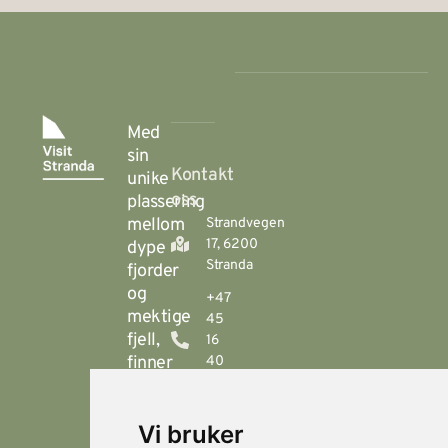
Med
sin
Kontakt
unike
oss
plassering
mellom
Strandvegen
17, 6200
dype
Stranda
fjorder
og
+47
mektige
45
fjell,
16
finner
40
00
du
Stranda
booking@visitstranda.com
Vi bruker
- en