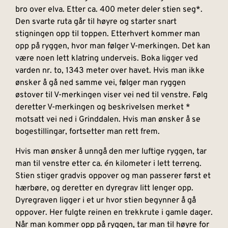
bro over elva. Etter ca. 400 meter deler stien seg*.
Den svarte ruta går til høyre og starter snart
stigningen opp til toppen. Etterhvert kommer man
opp på ryggen, hvor man følger V-merkingen. Det kan
være noen lett klatring underveis. Boka ligger ved
varden nr. to, 1343 meter over havet. Hvis man ikke
ønsker å gå ned samme vei, følger man ryggen
østover til V-merkingen viser vei ned til venstre. Følg
deretter V-merkingen og beskrivelsen merket *
motsatt vei ned i Grinddalen. Hvis man ønsker å se
bogestillingar, fortsetter man rett frem.
Hvis man ønsker å unngå den mer luftige ryggen, tar
man til venstre etter ca. én kilometer i lett terreng.
Stien stiger gradvis oppover og man passerer først et
hærbøre, og deretter en dyregrav litt lenger opp.
Dyregraven ligger i et ur hvor stien begynner å gå
oppover. Her fulgte reinen en trekkrute i gamle dager.
Når man kommer opp på ryggen, tar man til høyre for