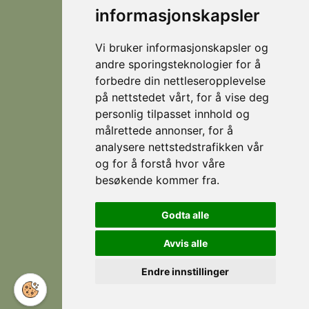
helårsdestinasjon
informasjonskapsler
© 2026
Personvern
som
Visit
Levert av
byr
Lokasjoner
Stranda
Horn Media
Vi bruker informasjonskapsler og
på
Fjellsætra
andre sporingsteknologier for å
flotte
Hornindal
forbedre din nettleseropplevelse
fjellturer
på nettstedet vårt, for å vise deg
om
Koie
personlig tilpasset innhold og
sommeren,
Stranda
målrettede annonser, for å
og
som
analysere nettstedstrafikken vår
Strandafjellet
er et
og for å forstå hvor våre
eldorado
besøkende kommer fra.
for
Følg
Facebook
skikjøring
Godta alle
oss
om
Instagram
vinteren.
Avvis alle
Endre innstillinger
Norwegian