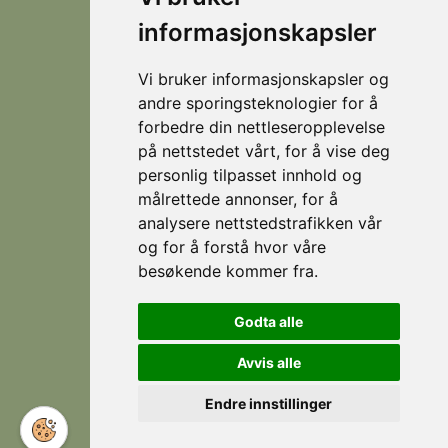
helårsdestinasjon
informasjonskapsler
© 2026
Personvern
som
Visit
Levert av
byr
Lokasjoner
Stranda
Horn Media
Vi bruker informasjonskapsler og
på
Fjellsætra
andre sporingsteknologier for å
flotte
Hornindal
forbedre din nettleseropplevelse
fjellturer
på nettstedet vårt, for å vise deg
om
Koie
personlig tilpasset innhold og
sommeren,
Stranda
målrettede annonser, for å
og
analysere nettstedstrafikken vår
som
Strandafjellet
er et
og for å forstå hvor våre
eldorado
besøkende kommer fra.
for
Følg
Facebook
skikjøring
Godta alle
oss
om
Instagram
vinteren.
Avvis alle
Endre innstillinger
Norwegian