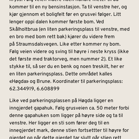
kommer til en ny bensinstasjon. Ta til venstre her, og
kjør gjennom et boligfelt før en grusvei følger. Litt
lenger oppi dalen kommer første bom. Ved
Skålholtbrua (en liten parkeringsplass til venstre, med
en bro med bom rett bak) kjører du videre frem
på Straumsdalsvegen. Like etter kommer ny bom.
Følg veien videre og sving til høyre i neste kryss (ikke
det første med traktorveg, men nummer 2). Et like
stykke til, så ser du en benk og noen treskilt, her er
en liten parkeringsplass. Dette området kalles
«Høgda» og Brune. Koordinater til parkeringsplass:
62.344919, 6.608899
Like ved parkeringsplassen på Høgda ligger en
inngjerdet gapahuk. Følg grusveien ca. 50 meter forbi
denne gapahuken som ligger på høyre side og ta til
venstre. Her ligger en sti som fører deg til en
innegjerdet mark, denne stien fortsettter til høyre for
gjerdet og når dette gjerdet tar slutt går stien rett