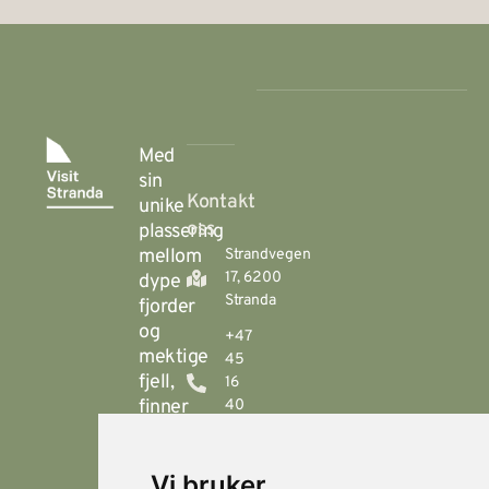
Med
sin
Kontakt
unike
oss
plassering
mellom
Strandvegen
17, 6200
dype
Stranda
fjorder
og
+47
mektige
45
fjell,
16
finner
40
00
du
Stranda
booking@visitstranda.com
Vi bruker
- en