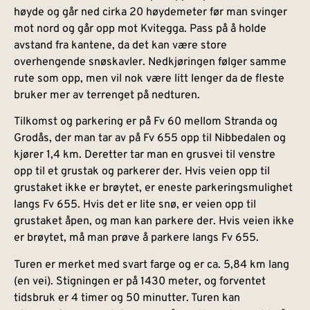
høyde og går ned cirka 20 høydemeter før man svinger
mot nord og går opp mot Kvitegga. Pass på å holde
avstand fra kantene, da det kan være store
overhengende snøskavler. Nedkjøringen følger samme
rute som opp, men vil nok være litt lenger da de fleste
bruker mer av terrenget på nedturen.
Tilkomst og parkering er på Fv 60 mellom Stranda og
Grodås, der man tar av på Fv 655 opp til Nibbedalen og
kjører 1,4 km. Deretter tar man en grusvei til venstre
opp til et grustak og parkerer der. Hvis veien opp til
grustaket ikke er brøytet, er eneste parkeringsmulighet
langs Fv 655. Hvis det er lite snø, er veien opp til
grustaket åpen, og man kan parkere der. Hvis veien ikke
er brøytet, må man prøve å parkere langs Fv 655.
Turen er merket med svart farge og er ca. 5,84 km lang
(en vei). Stigningen er på 1430 meter, og forventet
tidsbruk er 4 timer og 50 minutter. Turen kan