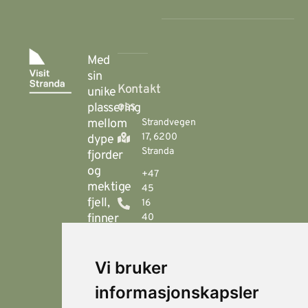
Med
sin
Kontakt
unike
oss
plassering
mellom
Strandvegen
17, 6200
dype
Stranda
fjorder
og
+47
mektige
45
fjell,
16
finner
40
00
du
Stranda
booking@visitstranda.com
Vi bruker
- en
helårsdestinasjon
informasjonskapsler
© 2026
Personvern
som
Visit
Levert av