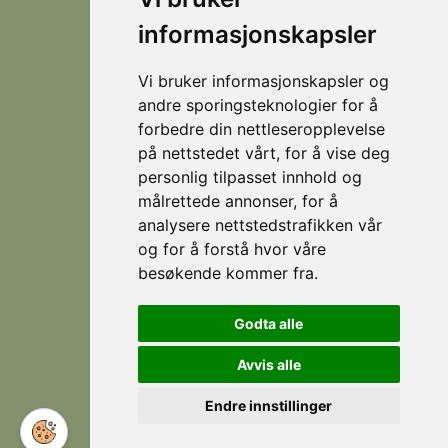
helårsdestinasjon
informasjonskapsler
© 2026
Personvern
som
Visit
Levert av
byr
Lokasjoner
Stranda
Horn Media
Vi bruker informasjonskapsler og
på
Fjellsætra
andre sporingsteknologier for å
flotte
Hornindal
forbedre din nettleseropplevelse
fjellturer
på nettstedet vårt, for å vise deg
om
Koie
personlig tilpasset innhold og
sommeren,
Stranda
målrettede annonser, for å
og
analysere nettstedstrafikken vår
som
Strandafjellet
er et
og for å forstå hvor våre
eldorado
besøkende kommer fra.
for
Følg
Facebook
skikjøring
Godta alle
oss
om
Instagram
vinteren.
Avvis alle
Endre innstillinger
Norwegian