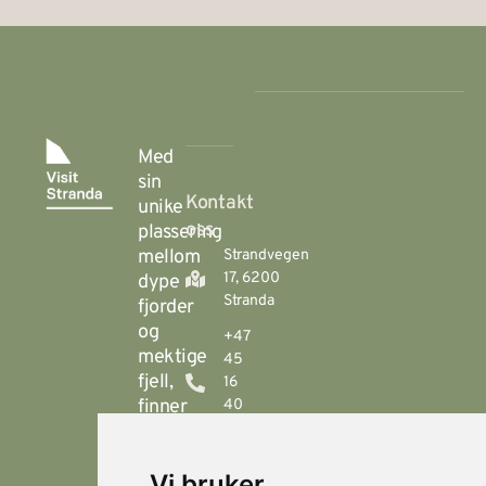
Med
sin
Kontakt
unike
oss
plassering
mellom
Strandvegen
17, 6200
dype
Stranda
fjorder
og
+47
mektige
45
fjell,
16
finner
40
00
du
Stranda
booking@visitstranda.com
Vi bruker
- en