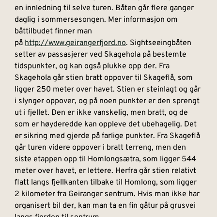
en innledning til selve turen. Båten går flere ganger
daglig i sommersesongen. Mer informasjon om
båttilbudet finner man
på
http://www.geirangerfjord.no
. Sightseeingbåten
setter av passasjerer ved Skagehola på bestemte
tidspunkter, og kan også plukke opp der. Fra
Skagehola går stien bratt oppover til Skageflå, som
ligger 250 meter over havet. Stien er steinlagt og går
i slynger oppover, og på noen punkter er den sprengt
ut i fjellet. Den er ikke vanskelig, men bratt, og de
som er høyderedde kan oppleve det ubehagelig. Det
er sikring med gjerde på farlige punkter. Fra Skageflå
går turen videre oppover i bratt terreng, men den
siste etappen opp til Homlongsætra, som ligger 544
meter over havet, er lettere. Herfra går stien relativt
flatt langs fjellkanten tilbake til Homlong, som ligger
2 kilometer fra Geiranger sentrum. Hvis man ikke har
organisert bil der, kan man ta en fin gåtur på grusvei