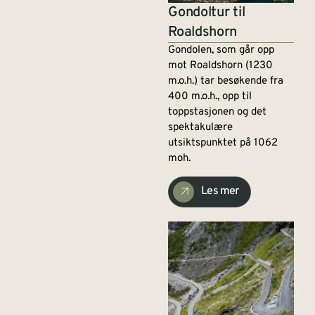
Gondoltur til
Roaldshorn
Gondolen, som går opp
mot Roaldshorn (1230
m.o.h.) tar besøkende fra
400 m.o.h., opp til
toppstasjonen og det
spektakulære
utsiktspunktet på 1062
moh.
Les mer