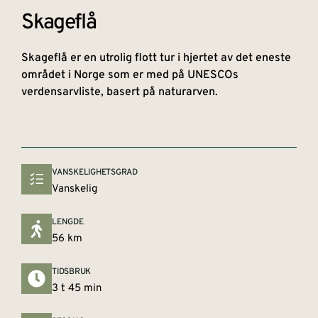
Skageflå
Skageflå er en utrolig flott tur i hjertet av det eneste
området i Norge som er med på UNESCOs
verdensarvliste, basert på naturarven.
VANSKELIGHETSGRAD
Vanskelig
LENGDE
56 km
TIDSBRUK
3 t 45 min