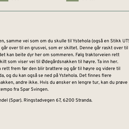
en, samme vei som om du skulle til Ystehola (også en Stikk UT
går over til en grusvei, som er skiltet. Denne går raskt over til
det kan beite dyr her om sommeren. Følg traktorveien rett
ilt som viser vei til Ødegårdsnakken til høyre. Ta inn her.
n rett frem før den blir brattere og går til høyre og videre til
nda, og du kan også se ned på Ystehola. Det finnes flere
nakken, andre ikke. Hvis du ønsker en lengre tur, kan du prøve
rtempo fra Spar Svingen.
ndel (Spar). Ringstadvegen 67, 6200 Stranda.