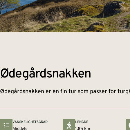
Ødegårdsnakken
Ødegårdsnakken er en fin tur som passer for turgåe
VANSKELIGHETSGRAD
LENGDE
Middels
1,85 km