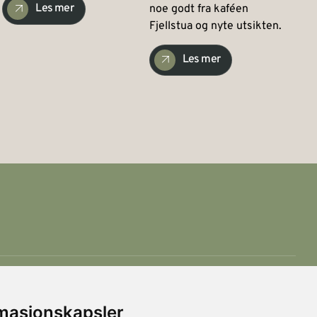
Les mer
noe godt fra kaféen
Fjellstua og nyte utsikten.
Les mer
rmasjonskapsler