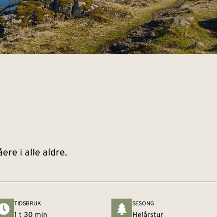
re i alle aldre.
TIDSBRUK
SESONG
1 t 30 min
Helårstur