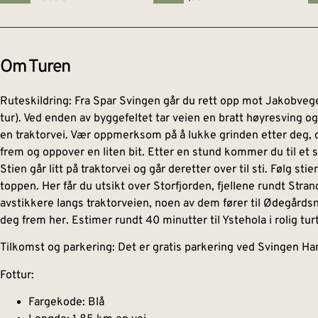
Om Turen
Ruteskildring: Fra Spar Svingen går du rett opp mot Jakobveg
tur). Ved enden av byggefeltet tar veien en bratt høyresving og 
en traktorvei. Vær oppmerksom på å lukke grinden etter deg, 
frem og oppover en liten bit. Etter en stund kommer du til et sk
Stien går litt på traktorvei og går deretter over til sti. Følg stie
toppen. Her får du utsikt over Storfjorden, fjellene rundt Stra
avstikkere langs traktorveien, noen av dem fører til Ødegårds
deg frem her. Estimer rundt 40 minutter til Ystehola i rolig tu
Tilkomst og parkering: Det er gratis parkering ved Svingen Ha
Fottur:
Fargekode: Blå