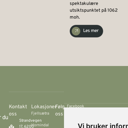
spektakulære
utsiktspunktet på 1062
moh.
Les mer
Kontakt
Lokasjoner
Følg
Facebook
oss
oss
Fjellsætra
r du
Instagram
Strandvegen
Vi bruker info
Hornindal
17, 6200