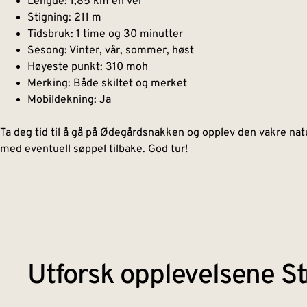
Lengde: 1,85 km en vei
Stigning: 211 m
Tidsbruk: 1 time og 30 minutter
Sesong: Vinter, vår, sommer, høst
Høyeste punkt: 310 moh
Merking: Både skiltet og merket
Mobildekning: Ja
Ta deg tid til å gå på Ødegårdsnakken og opplev den vakre nat
med eventuell søppel tilbake. God tur!
Utforsk opplevelsene St