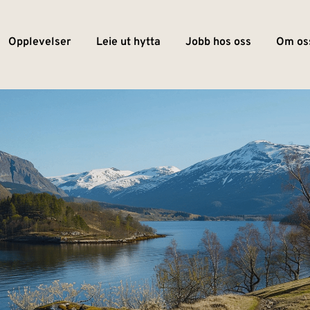
Opplevelser
Leie ut hytta
Jobb hos oss
Om os