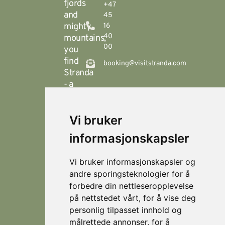
fjords
+47
and
45
mighty
16
40
mountains,
00
you
find
booking@visitstranda.com
Stranda
- a
year-
round
Vi bruker
destination
© 2026
Personvern
Locations
Visit
that
Levert av
Fjellsætra
informasjonskapsler
Stranda
Horn Media
offers
Hornindal
spectacular
Vi bruker informasjonskapsler og
hiking
Koie
andre sporingsteknologier for å
during
forbedre din nettleseropplevelse
Stranda
the
på nettstedet vårt, for å vise deg
summer,
Strandafjellet
personlig tilpasset innhold og
and
målrettede annonser, for å
which