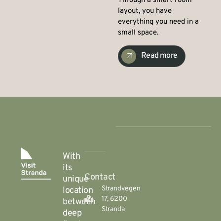
Through a smart room
layout, you have
everything you need in a
small space.
Read more
With
its
Contact
unique
Strandvegen
location
17, 6200
between
Stranda
deep