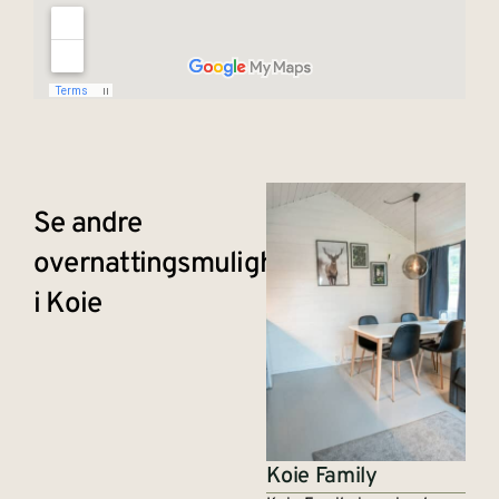
Se andre
overnattingsmuligheter
i Koie
Koie Family