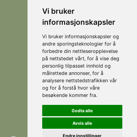
round
Vi bruker
destination
© 2026
Personvern
Locations
Visit
that
Levert av
Fjellsætra
informasjonskapsler
Stranda
Horn Media
offers
Hornindal
spectacular
Vi bruker informasjonskapsler og
hiking
Koie
andre sporingsteknologier for å
during
forbedre din nettleseropplevelse
Stranda
the
på nettstedet vårt, for å vise deg
summer,
Strandafjellet
personlig tilpasset innhold og
and
målrettede annonser, for å
which
analysere nettstedstrafikken vår
is an
eldorado
og for å forstå hvor våre
for
besøkende kommer fra.
Follow
Facebook
skiing
us
during
Instagram
Godta alle
the
winter.
Avvis alle
Endre innstillinger