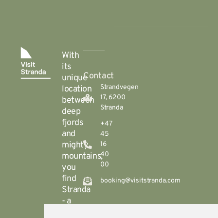
With
its
Contact
unique
Strandvegen
location
17, 6200
between
Stranda
deep
fjords
+47
and
45
mighty
16
40
mountains,
00
you
find
booking@visitstranda.com
Stranda
- a
year-