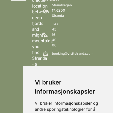
unique
Strandvegen
location
17, 6200
between
Stranda
deep
fjords
+47
and
45
mighty
16
40
mountains,
00
you
find
booking@visitstranda.com
Stranda
- a
year-
round
Vi bruker
destination
© 2026
Personvern
Locations
Visit
that
Levert av
Fjellsætra
informasjonskapsler
Stranda
Horn Media
offers
Hornindal
spectacular
Vi bruker informasjonskapsler og
hiking
Koie
andre sporingsteknologier for å
during