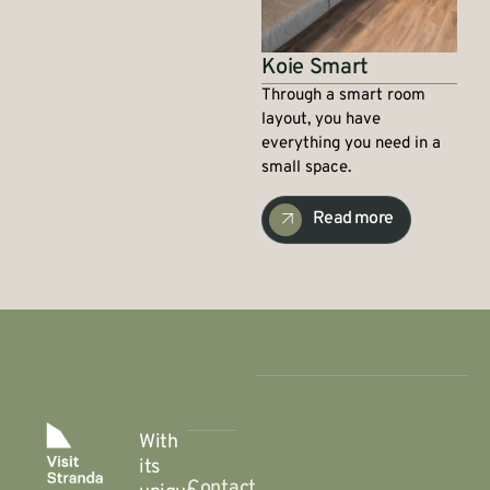
Koie Smart
Through a smart room
layout, you have
everything you need in a
small space.
Read more
With
its
Contact