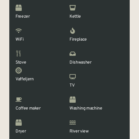
Freezer
Kettle
WiFi
Fireplace
Stove
Dishwasher
Vaffeljern
TV
Coffee maker
Washing machine
Dryer
River view