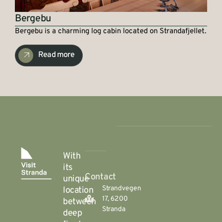
Bergebu
Bergebu is a charming log cabin located on Strandafjellet.
Read more
With
its
Contact
unique
Strandvegen
location
17, 6200
between
Stranda
deep