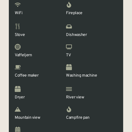
WiFi
Fireplace
Stove
Dishwasher
Vaffeljern
TV
Coffee maker
Washing machine
Dryer
River view
Mountain view
Campfire pan