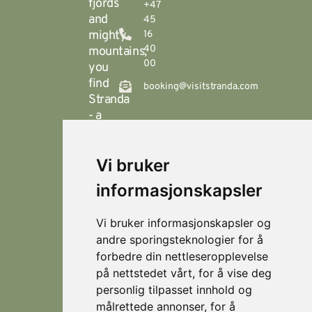
fjords
+47
and
45
mighty
16
40
mountains,
00
you
find
booking@visitstranda.com
Stranda
- a
year-
round
Vi bruker
destination
© 2026
Personvern
Locations
Visit
that
Levert av
Fjellsætra
informasjonskapsler
Stranda
Horn Media
offers
Hornindal
spectacular
Vi bruker informasjonskapsler og
hiking
Koie
andre sporingsteknologier for å
during
forbedre din nettleseropplevelse
Stranda
the
på nettstedet vårt, for å vise deg
summer,
Strandafjellet
personlig tilpasset innhold og
and
målrettede annonser, for å
which