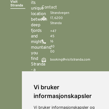
its
Contact
unique
Strandvegen
location
17, 6200
between
Stranda
deep
fjords
+47
and
45
mighty
16
40
mountains,
00
you
find
booking@visitstranda.com
Stranda
- a
year-
round
Vi bruker
destination
© 2026
Personvern
Locations
Visit
that
Levert av
Fjellsætra
informasjonskapsler
Stranda
Horn Media
offers
Hornindal
spectacular
Vi bruker informasjonskapsler og