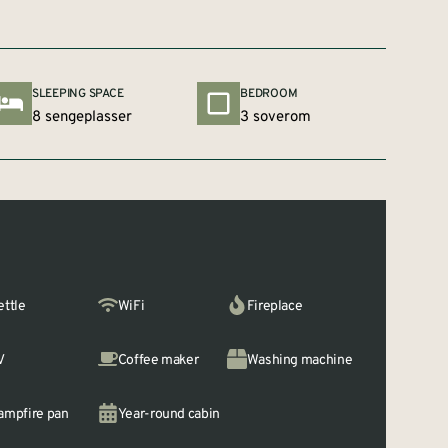
SLEEPING SPACE
BEDROOM
8 sengeplasser
3 soverom
ettle
WiFi
Fireplace
V
Coffee maker
Washing machine
ampfire pan
Year-round cabin