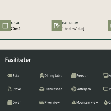
AREAL
BATHROOM
70m2
1 bad m/ dusj
Fasiliteter
Sofa
Dining table
Freezer
K
Stove
Dishwasher
Vaffeljern
T
Dryer
River view
Mountain view
C