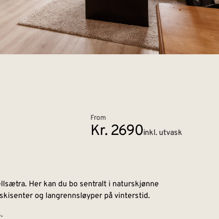
From
Kr. 2690
inkl. utvask
llsætra. Her kan du bo sentralt i naturskjønne
l skisenter og langrennsløyper på vinterstid.
.