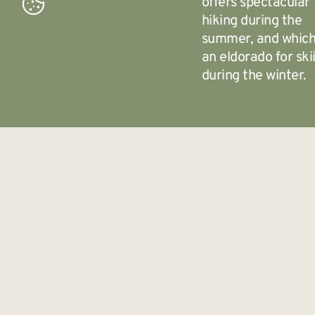
offers spectacular
hiking during the
summer, and which
an eldorado for ski
during the winter.