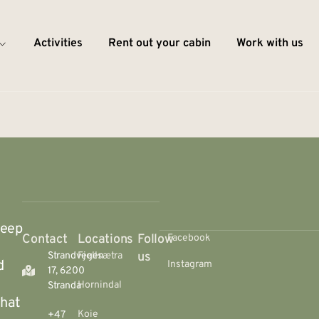
Activities
Rent out your cabin
Work with us
deep
Contact
Locations
Follow
Facebook
us
Strandvegen
Fjellsætra
d
Instagram
17, 6200
Hornindal
Stranda
that
Koie
+47