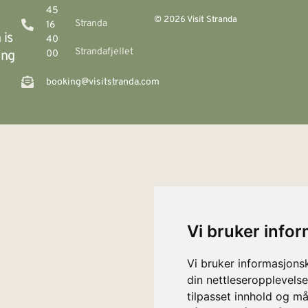
45
© 2026 Visit Stranda
Stranda
16
 is
40
Strandafjellet
ing
00
booking@visitstranda.com
Vi bruker info
Vi bruker informasjons
din nettleseropplevelse
tilpasset innhold og må