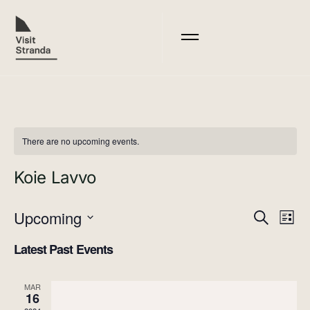
There are no upcoming events.
Koie Lavvo
Upcoming
Events
Search
Eve
List
Select
Search
Vie
date.
Latest Past Events
Nav
And
Views
MAR
16
Navigat