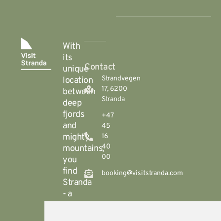
With
its
Contact
unique
Strandvegen
location
17, 6200
between
Stranda
deep
fjords
+47
and
45
mighty
16
40
mountains,
00
you
find
booking@visitstranda.com
Stranda
- a
year-
round