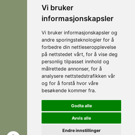
destination
© 2026
Personvern
Vi bruker
Locations
Visit
that
Levert av
Fjellsætra
Stranda
informasjonskapsler
Horn Media
offers
Hornindal
spectacular
hiking
Vi bruker informasjonskapsler og
Koie
during
andre sporingsteknologier for å
Stranda
the
forbedre din nettleseropplevelse
summer,
på nettstedet vårt, for å vise deg
Strandafjellet
and
personlig tilpasset innhold og
which
målrettede annonser, for å
is an
analysere nettstedstrafikken vår
eldorado
og for å forstå hvor våre
for
besøkende kommer fra.
Follow
Facebook
skiing
us
during
Instagram
Godta alle
the
winter.
Avvis alle
Endre innstillinger