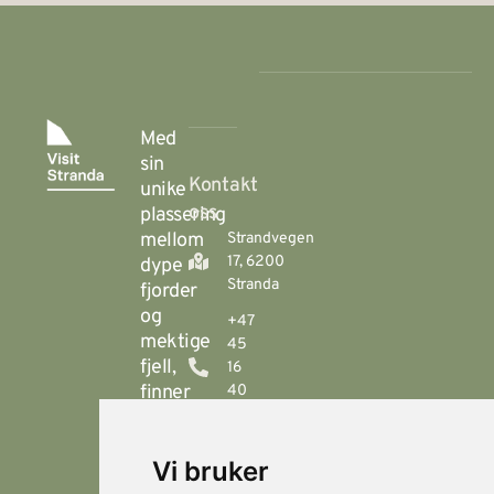
Med
sin
Kontakt
unike
oss
plassering
mellom
Strandvegen
17, 6200
dype
Stranda
fjorder
og
+47
mektige
45
fjell,
16
finner
40
00
du
Stranda
booking@visitstranda.com
Vi bruker
- en