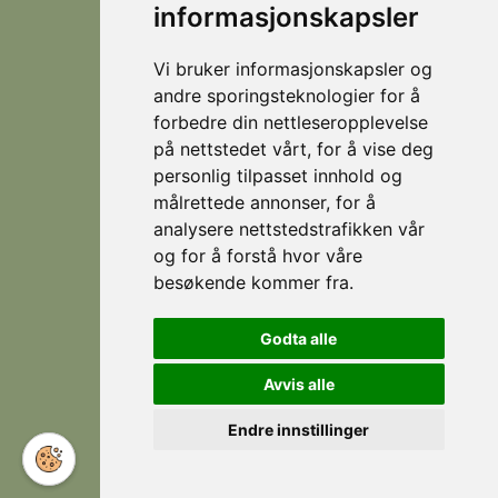
helårsdestinasjon
informasjonskapsler
© 2026
Personvern
som
Visit
Levert av
byr
Lokasjoner
Stranda
Horn Media
Vi bruker informasjonskapsler og
på
Fjellsætra
andre sporingsteknologier for å
flotte
Hornindal
forbedre din nettleseropplevelse
fjellturer
på nettstedet vårt, for å vise deg
om
Koie
personlig tilpasset innhold og
sommeren,
Stranda
målrettede annonser, for å
og
som
analysere nettstedstrafikken vår
Strandafjellet
er et
og for å forstå hvor våre
eldorado
besøkende kommer fra.
for
Følg
Facebook
skikjøring
Godta alle
oss
om
Instagram
vinteren.
Avvis alle
Endre innstillinger
Norwegian