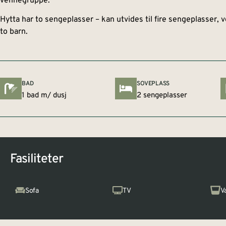
vennegruppe.
Hytta har to sengeplasser – kan utvides til fire sengeplasser
to barn.
BAD
SOVEPLASS
1 bad m/ dusj
2 sengeplasser
Fasiliteter
Sofa
TV
V