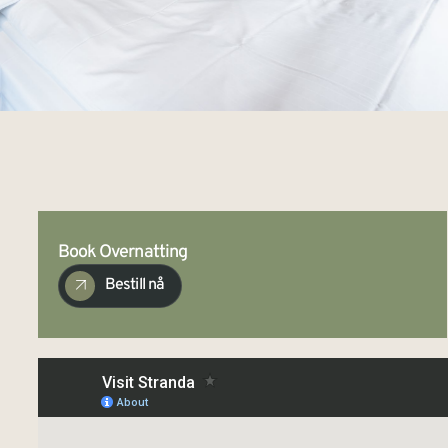
Book Overnatting
Bestill nå