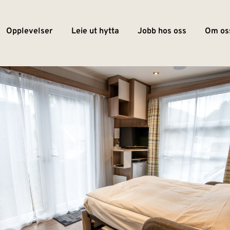
Opplevelser
Leie ut hytta
Jobb hos oss
Om os