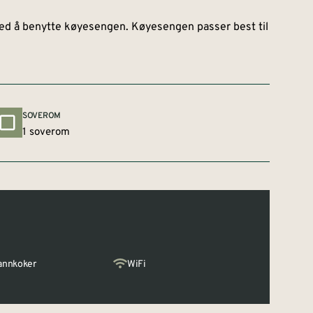
, ved å benytte køyesengen. Køyesengen passer best til
SOVEROM
1 soverom
annkoker
WiFi