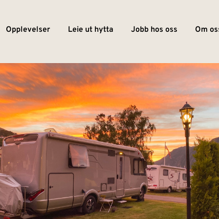
Opplevelser
Leie ut hytta
Jobb hos oss
Om os