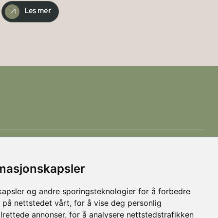
Les mer
rmasjonskapsler
kapsler og andre sporingsteknologier for å forbedre
 på nettstedet vårt, for å vise deg personlig
Personvern
Levert av Horn Media
lrettede annonser, for å analysere nettstedstrafikken