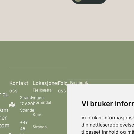
Kontakt
Lokasjoner
Følg
Facebook
oss
oss
Fjellsætra
r du
Instagram
Strandvegen
Vi bruker info
Hornindal
17, 6200
 som
Stranda
Koie
rer
Vi bruker informasjons
+47
din nettleseropplevelse
 som
Stranda
© 2026 Visit Stranda
45
tilpasset innhold og må