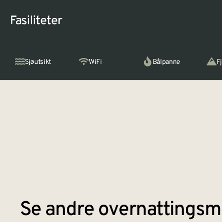
Fasiliteter
Sjøutsikt
WiFi
Bålpanne
Fj
Se andre overnattingsmu