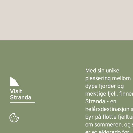
Med sin unike
plassering mellom
dype fjorder og
mektige fjell, finne
Stranda - en
helårsdestinasjon
byr på flotte fjelltu
om sommeren, og
er et eldorado for