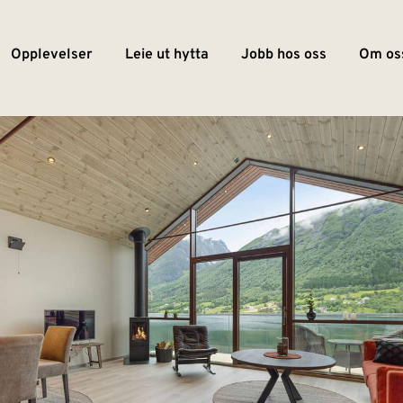
Opplevelser
Leie ut hytta
Jobb hos oss
Om os