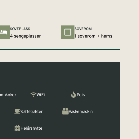
SOVEPLASS
SOVEROM
4 sengeplasser
1 soverom + hems
annkoker
WiFi
Peis
Kaffetrakter
Vaskemaskin
Helårshytte