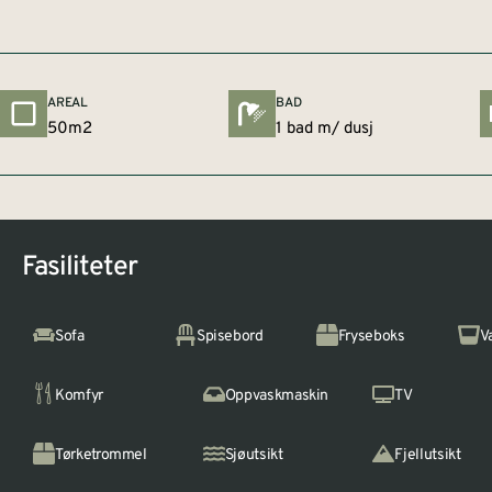
AREAL
BAD
50m2
1 bad m/ dusj
Fasiliteter
Sofa
Spisebord
Fryseboks
V
Komfyr
Oppvaskmaskin
TV
Tørketrommel
Sjøutsikt
Fjellutsikt