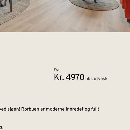
Fra
Kr. 4970
inkl. utvask
 ved sjøen! Rorbuen er moderne innredet og fullt
s.