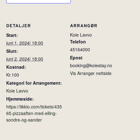
DETALJER
ARRANGØR
Koie Lavvo
Start:
Telefon
juni 1, 2024| 18:00
45164000
Slutt:
Epost
juni 2, 2024| 18:00
booking@koiestay.no
Kostnad:
Vis Arrangør nettside
Kr.100
Kategori for Arrangement:
Koie Lavvo
Hjemmeside:
https://tikkio.com/tickets/435
65-pizzaaften-med-elling-
sondre-og-sander