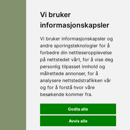
du
Stranda
booking@visitstranda.com
Vi bruker
- en
helårsdestinasjon
informasjonskapsler
© 2026
Personvern
som
Visit
Levert av
byr
Lokasjoner
Stranda
Horn Media
Vi bruker informasjonskapsler og
på
Fjellsætra
andre sporingsteknologier for å
flotte
Hornindal
forbedre din nettleseropplevelse
fjellturer
på nettstedet vårt, for å vise deg
om
Koie
personlig tilpasset innhold og
sommeren,
Stranda
målrettede annonser, for å
og
analysere nettstedstrafikken vår
som
Strandafjellet
er et
og for å forstå hvor våre
eldorado
besøkende kommer fra.
for
Følg
Facebook
skikjøring
Godta alle
oss
om
Instagram
vinteren.
Avvis alle