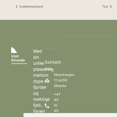
Svelekameratane
Tico
Med
sin
Kontakt
unike
oss
plassering
mellom
Strandvegen
17, 6200
dype
Stranda
fjorder
og
+47
mektige
45
fjell,
16
finner
40
00