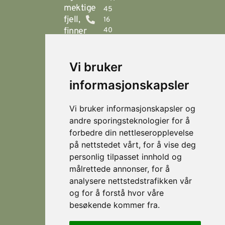
mektige
45
fjell,
16
finner
40
00
du
Stranda
booking@visitstranda.com
Vi bruker
- en
helårsdestinasjon
informasjonskapsler
© 2026
Personvern
som
Visit
Levert av
byr
Lokasjoner
Stranda
Horn Media
Vi bruker informasjonskapsler og
på
Fjellsætra
andre sporingsteknologier for å
flotte
Hornindal
forbedre din nettleseropplevelse
fjellturer
på nettstedet vårt, for å vise deg
om
Koie
personlig tilpasset innhold og
sommeren,
Stranda
målrettede annonser, for å
og
som
analysere nettstedstrafikken vår
Strandafjellet
er et
og for å forstå hvor våre
eldorado
besøkende kommer fra.
for