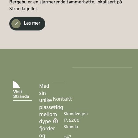
Bergebu er en sjarmerende tømmerhytte, lokalisert på
Strandafjellet.
Les mer
Med
sin
Kontakt
unike
oss
plassering
mellom
Strandvegen
17, 6200
dype
Stranda
fjorder
og
+47