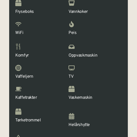
Fryseboks
Vannkoker
WiFi
Peis
Komfyr
Oppvaskmaskin
Vaffeljern
TV
Kaffetrakter
Vaskemaskin
Tørketrommel
Helårshytte