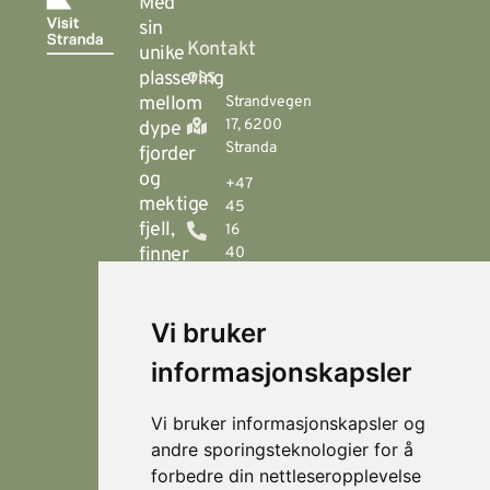
Med
sin
Kontakt
unike
oss
plassering
mellom
Strandvegen
17, 6200
dype
Stranda
fjorder
og
+47
mektige
45
fjell,
16
finner
40
00
du
Stranda
booking@visitstranda.com
Vi bruker
- en
helårsdestinasjon
informasjonskapsler
© 2026
Personvern
som
Visit
Levert av
byr
Lokasjoner
Stranda
Horn Media
Vi bruker informasjonskapsler og
på
Fjellsætra
andre sporingsteknologier for å
flotte
Hornindal
forbedre din nettleseropplevelse
fjellturer