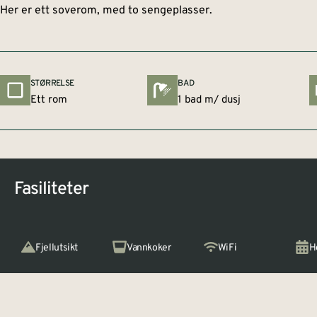
Her er ett soverom, med to sengeplasser.
STØRRELSE
BAD
Ett rom
1 bad m/ dusj
Fasiliteter
Fjellutsikt
Vannkoker
WiFi
H