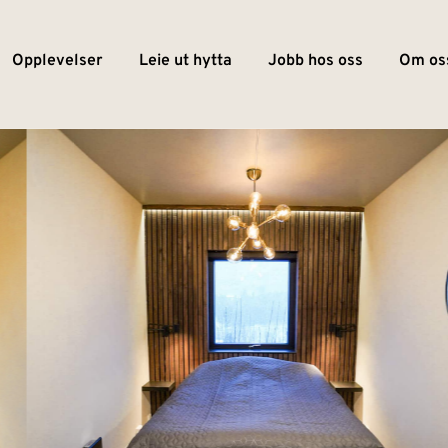
Opplevelser
Leie ut hytta
Jobb hos oss
Om os