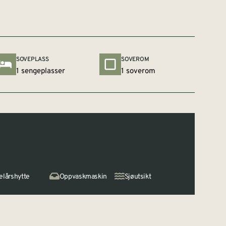
SOVEPLASS
SOVEROM
1 sengeplasser
1 soverom
elårshytte
Oppvaskmaskin
Sjøutsikt