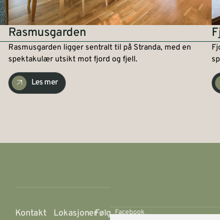
Rasmusgarden
F
Rasmusgarden ligger sentralt til på Stranda, med en
Fj
spektakulær utsikt mot fjord og fjell.
sp
Les mer
Kontakt
Lokasjoner
Følg
Facebook