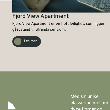
Fjord View Apartment
Fjord View Apartment er en flott leilighet, som ligger i
gåavstand til Stranda sentrum.
Les mer
Med sin unike
plassering mellom
dype fjorder og