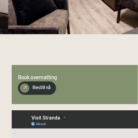
Book overnatting
Bestill nå