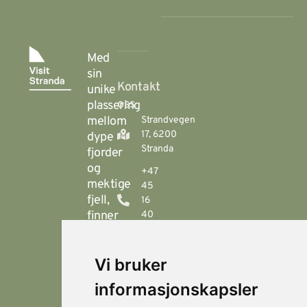
Med
sin
Kontakt
unike
oss
plassering
mellom
Strandvegen
17, 6200
dype
Stranda
fjorder
og
+47
mektige
45
fjell,
16
finner
40
00
du
Stranda
booking@visitstranda.com
Vi bruker
- en
helårsdestinasjon
informasjonskapsler
© 2026
Personvern
som
Visit
Levert av