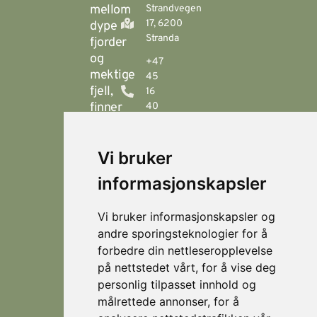
mellom
Strandvegen
17, 6200
dype
Stranda
fjorder
og
+47
mektige
45
fjell,
16
finner
40
00
du
Stranda
booking@visitstranda.com
Vi bruker
- en
helårsdestinasjon
informasjonskapsler
© 2026
Personvern
som
Visit
Levert av
byr
Lokasjoner
Stranda
Horn Media
Vi bruker informasjonskapsler og
på
Fjellsætra
andre sporingsteknologier for å
flotte
Hornindal
forbedre din nettleseropplevelse
fjellturer
på nettstedet vårt, for å vise deg
om
Koie
personlig tilpasset innhold og
sommeren,
Stranda
målrettede annonser, for å
og