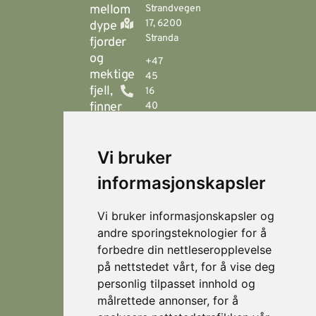
mellom
Strandvegen
17, 6200
dype
Stranda
fjorder
og
+47
mektige
45
fjell,
16
finner
40
00
du
Stranda
booking@visitstranda.com
Vi bruker
- en
helårsdestinasjon
informasjonskapsler
© 2026
Personvern
som
Visit
Levert av
byr
Lokasjoner
Stranda
Horn Media
Vi bruker informasjonskapsler og
på
Fjellsætra
andre sporingsteknologier for å
flotte
Hornindal
forbedre din nettleseropplevelse
fjellturer
på nettstedet vårt, for å vise deg
om
Koie
personlig tilpasset innhold og
sommeren,
Stranda
målrettede annonser, for å
og